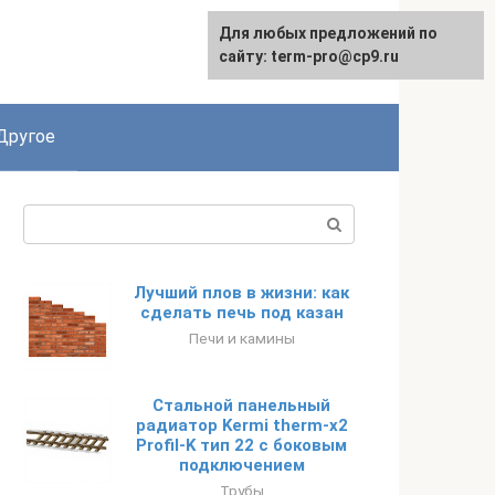
Для любых предложений по
English
сайту: term-pro@cp9.ru
Другое
Поиск:
Лучший плов в жизни: как
сделать печь под казан
Печи и камины
Стальной панельный
радиатор Kermi therm-x2
Profil-K тип 22 с боковым
подключением
Трубы