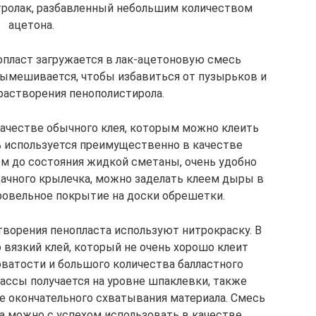
тролак, разбавленный небольшим количеством
ацетона.
опласт загружается в лак-ацетоновую смесь
ымешивается, чтобы избавиться от пузырьков и
растворения пенополистирола.
качестве обычного клея, которым можно клеить
сь используется преимущественно в качестве
ым до состояния жидкой сметаны, очень удобно
 дачного крылечка, можно заделать клеем дыры в
ровельное покрытие на доски обрешетки.
творения пенопласта используют нитрокраску. В
 вязкий клей, который не очень хорошо клеит
ватости и большого количества балластного
ассы получается на уровне шпаклевки, также
е окончательного схватывания материала. Смесь
та можно с успехом использовать в качестве