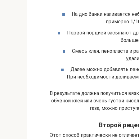
На дно банки наливается не
примерно 1/1
Первой порцией засыпают дро
больше,
Смесь клея, пенопласта и 
удал
Далее можно добавлять пено
При необходимости доливаем 
В результате должна получиться вязк
обувной клей или очень густой кисе
газа, можно приступ
Второй реце
Этот способ практически не отличает