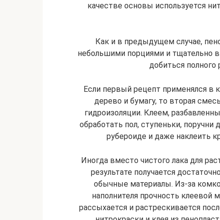
качестве основы используется ни
Как и в предыдущем случае, пен
небольшими порциями и тщательно в
добиться полного 
Если первый рецепт применялся в 
дерево и бумагу, то вторая сме
гидроизоляции. Клеем, разбавленн
обработать пол, ступеньки, поручни
рубероиде и даже наклеить к
Иногда вместо чистого лака для рас
результате получается достаточно
обычные материалы. Из-за комко
наполнителя прочность клеевой м
рассыхается и растрескивается посл
нитрокраски и клея из пеноплас