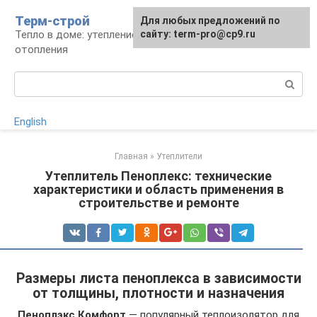
Перейти
Терм-строй
Для любых предложений по
к
Тепло в доме: утепление и устройство
сайту: term-pro@cp9.ru
контенту
отопления
Поиск:
English
Главная
»
Утеплители
Утеплитель Пеноплекс: технические
характеристики и область применения в
строительстве и ремонте
Размеры листа пеноплекса в зависимости
от толщины, плотности и назначения
Пеноплэкс Комфорт
— популярный теплоизолятор для