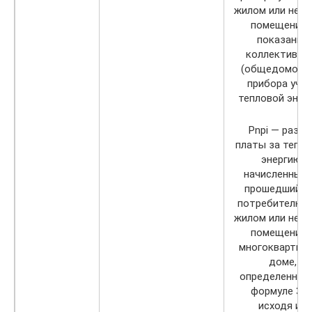
жилом или неж
помещении 
показаний
коллективно
(общедомовог
прибора уче
тепловой энерг
Pnpi — разме
платы за тепл
энергию,
начисленный 
прошедший г
потребителю в 
жилом или неж
помещении 
многоквартир
доме,
определенный
формуле 3(3
исходя из