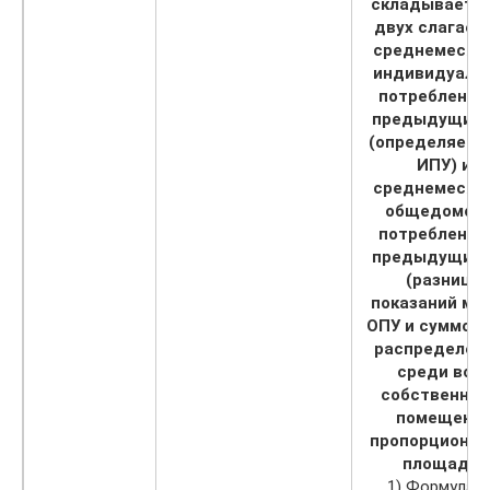
складывается
двух слагаем
среднемесяч
индивидуаль
потребление
предыдущий 
(определяетс
ИПУ) и
среднемесяч
общедомов
потребление
предыдущий 
(разница
показаний ме
ОПУ и суммой 
распределен
среди все
собственник
помещени
пропорционал
площади)
1) Формула 3