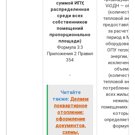
суммой ИПУ,
ViОДН — объ
распределенная
(количество
среди всех
тепловой энерг
собственников
предоставлен
помещений
за расчетны
пропорционально
период в МК
площади)
оборудованн
Формула 3.3
ОПУ теплово
Приложения 2 Правил
энергии, за
354:
исключение
объема
,
(количества
тепловой энерг
потребленного
Читайте
всех жилых и
также:
Делаем
нежилых
поквартирное
помещениях в 
отопление:
который
оформление
определяется
документов,
формуле:
схемы,