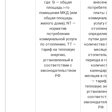
где: Si — общая
внесения
площадь i-го
потребителя
помещения МКД (или
платы за
общая площадь
коммунальн
жилого дома); NT —
услугу по
норматив
отоплению,
потребления
определяем
коммунальной услуги
путем делен
по отоплению; TT —
количества по
тариф на тепловую
месяцев
энергию,
отопительно
установленный в
периода в году
соответствии с
количество
законодательством
календарны
РФ.
месяцев в году
— тариф на
тепловую энер
установленны
соответствии
законодательс
РФ.