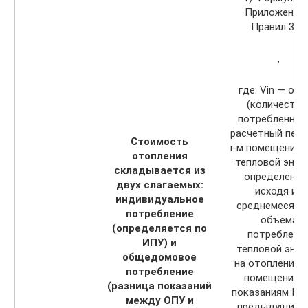
Приложения 
Правил 354:
,
где: Vin — об
(количество
потребленной
расчетный пери
Стоимость
i-м помещении
отопления
тепловой энерг
складывается из
определенны
двух слагаемых:
исходя из
индивидуальное
среднемесячн
потребление
объема
(определяется по
потреблени
ИПУ) и
тепловой энер
общедомовое
на отопление в
потребление
помещении п
(разница показаний
показаниям ИП
между ОПУ и
предыдущий г