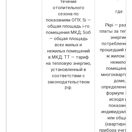
течение
отопительного
где:
сезона по
показаниям ОПУ; Si —
Pkpi — разме
общая площадь i-го
платы за тепл
помещения МКД; Sоб
энергию,
— общая площадь
потребленную
всех жилых и
прошедший год 
нежилых помещений
м жилом ил
в МКД; TT — тариф
нежилом
на тепловую энергию,
помещении 
установленный в
многоквартир
соответствии с
доме,
законодательством
определенный
РФ.
формуле 3(3
исходя из
показаний
индивидуальн
или общего
(квартирного
прибора учета в