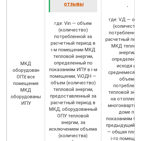
отзывы
,
где: VД — об
где: Vin — объем
(количество
(количество)
потребленной
потребленной за
расчетный пери
расчетный период в
МКД теплов
i-м помещении МКД
энергии,
тепловой энергии,
определенны
определенный по
МКД
исходя из
показаниям ИПУ в i-м
оборудован
среднемесячн
помещении; ViОДН —
ОПУ, все
объема
объем (количество)
помещения
потреблени
тепловой энергии,
МКД
тепловой энер
предоставленный за
оборудованы
на отопление
расчетный период в
ИПУ
многоквартир
МКД, оборудованный
доме по
ОПУ тепловой
показаниям ОП
энергии, за
предыдущий год
исключением объема
— общая площ
(количества)
i-го помещен