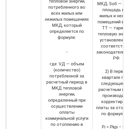
тепловой энергии,
МКД; Sоб — об
потребленного во
площадь все
всех жилых или
жилых и нежи
нежилых помещениях
помещений в М
МКД, который
TT — тариф 
определяется по
тепловую энер
формуле:
установленны
соответствии
,
законодательс
РФ.
где: VД — объем
(количество)
2) В первом
потребленной за
квартале год
расчетный период в
следующего 
МКД тепловой
расчетным год
энергии,
производитс
определенный при
корректиров
осуществлении
платы за отопл
оплаты
по формуле 3.
коммунальной услуги
по отоплению в
Pi = Pkpi − Pnp