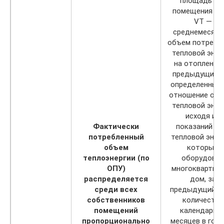
площадь i-г
помещения М
VТ —
среднемесячн
объем потребл
тепловой энер
на отопление 
предыдущий г
определенный 
отношение объ
тепловой энер
исходя из
Фактически
показаний О
потребленный
тепловой энерг
объем
которым
теплоэнергии (по
оборудован
ОПУ)
многоквартир
распределяется
дом, за
среди всех
предыдущий го
собственников
количеству
помещений
календарны
пропорционально
месяцев в году