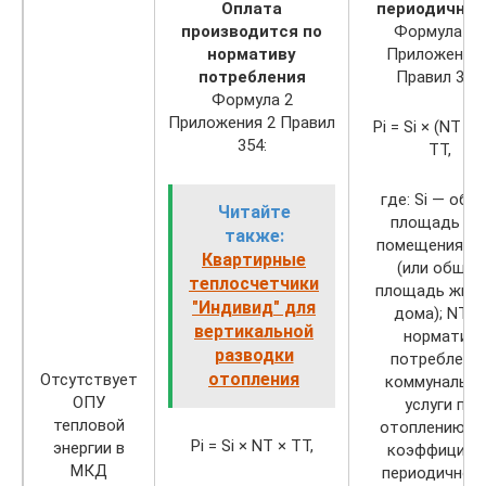
Оплата
периодичнос
производится по
Формула 2.
нормативу
Приложения 
потребления
Правил 354:
Формула 2
Приложения 2 Правил
Pi = Si × (NT × 
354:
TT,
где: Si — общ
Читайте
площадь i-г
также:
помещения М
Квартирные
(или общая
теплосчетчики
площадь жило
"Индивид" для
дома); NT —
вертикальной
норматив
разводки
потреблени
отопления
Отсутствует
коммунально
ОПУ
услуги по
тепловой
отоплению; К
Pi = Si × NT × TT,
энергии в
коэффициен
МКД
периодичнос