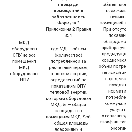
площади
общей площа
помещений в
всех жилых 
собственности
нежилых
Формула 3
помещений в М
Приложения 2 Правил
При отсутств
354:
показаний
общедомово
МКД
прибора учета
оборудован
где: VД — объем
предыдущий г
ОПУ, не все
(количество)
среднемесячн
помещения
потребленной за
объем потребл
МКД
расчетный период
тепловой энер
оборудованы
тепловой энергии,
определяетс
ИПУ
определенный по
исходя из
показаниям ОПУ
норматива
тепловой энергии,
потреблени
которым оборудован
коммунально
МКД; Si — общая
услуги по
площадь i-го
отоплению; T
помещения МКД; Sоб
тариф на тепл
— общая площадь
энергию,
всех жилых и