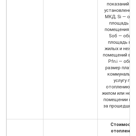
показаний ОП
установленног
МКД; Si — об
площадь i-г
помещения М
Sоб — обща
площадь все
жилых и нежи
помещений в М
Pfn.i — общи
размер платы
коммунальн
услугу по
отоплению в i
жилом или неж
помещении в 
за прошедший 
Стоимость
отопления