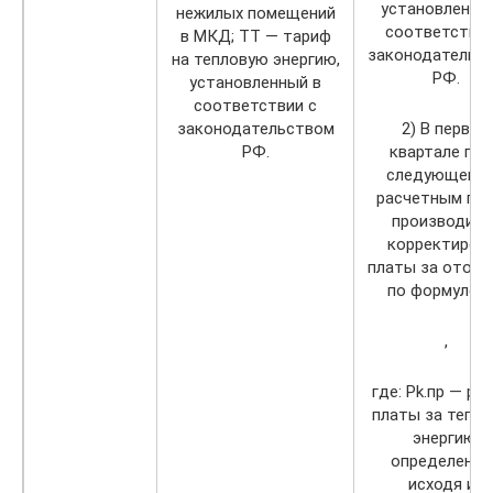
установленны
нежилых помещений
соответствии
в МКД; TT — тариф
законодательс
на тепловую энергию,
РФ.
установленный в
соответствии с
законодательством
2) В первом
РФ.
квартале год
следующего 
расчетным год
производитс
корректиров
платы за отопл
по формуле 3.
,
где: Pk.пр — ра
платы за тепл
энергию,
определенны
исходя из