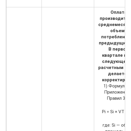
Оплата
производится
среднемесячн
объему
потребления
предыдущий г
В первом
квартале год
следующем 
расчетным го
делается
корректиров
1) Формула 3
Приложения 
Правил 354:
Pi = Si × VТ × 
где: Si — общ