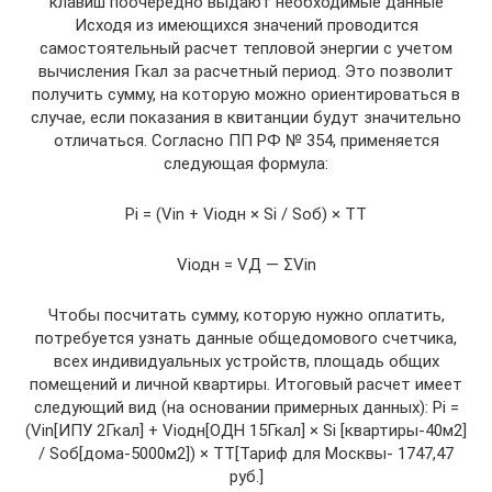
клавиш поочередно выдают необходимые данные
Исходя из имеющихся значений проводится
самостоятельный расчет тепловой энергии с учетом
вычисления Гкал за расчетный период. Это позволит
получить сумму, на которую можно ориентироваться в
случае, если показания в квитанции будут значительно
отличаться. Согласно ПП РФ № 354, применяется
следующая формула:
Pi = (Vin + Viодн × Si / Sоб) × TТ
Viодн = VД — ΣVin
Чтобы посчитать сумму, которую нужно оплатить,
потребуется узнать данные общедомового счетчика,
всех индивидуальных устройств, площадь общих
помещений и личной квартиры. Итоговый расчет имеет
следующий вид (на основании примерных данных): Pi =
(Vin[ИПУ 2Гкал] + Viодн[ОДН 15Гкал] × Si [квартиры-40м2]
/ Sоб[дома-5000м2]) × TТ[Тариф для Москвы- 1747,47
руб.]