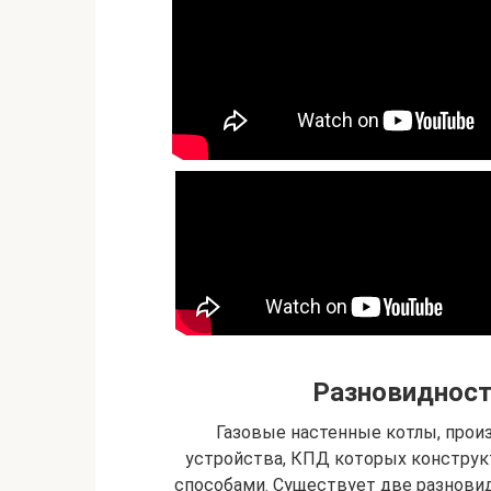
Разновидност
Газовые настенные котлы, прои
устройства, КПД которых констру
способами. Существует две разнови