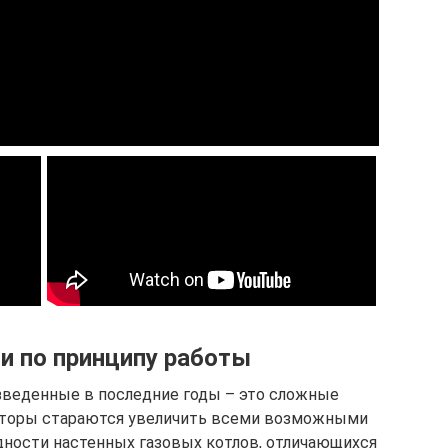
и по принципу работы
зведенные в последние годы – это сложные
кторы стараются увеличить всеми возможными
дности настенных газовых котлов, отличающихся