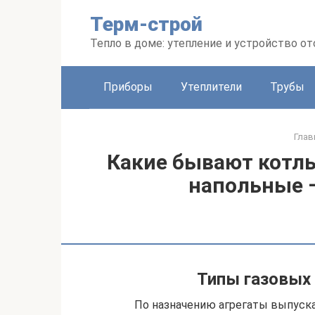
Перейти
Терм-строй
к
контенту
Тепло в доме: утепление и устройство о
Приборы
Утеплители
Трубы
Глав
Какие бывают котл
напольные 
Типы газовых 
По назначению агрегаты выпуск