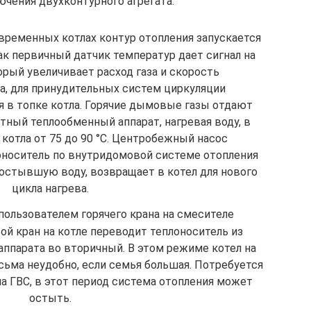
чения двухконтурного агрегата:
временных котлах контур отопления запускается
ак первичный датчик температур дает сигнал на
орый увеличивает расход газа и скорость
а, для принудительных систем циркуляции
ся в топке котла. Горячие дымовые газы отдают
тный теплообменный аппарат, нагревая воду, в
котла от 75 до 90 °С. Центробежный насос
оноситель по внутридомовой системе отопления
, остывшую воду, возвращает в котел для нового
цикла нагрева.
пользователем горячего крана на смесителе
ой кран на котле переводит теплоноситель из
аппарата во вторичный. В этом режиме котел на
есьма неудобно, если семья большая. Потребуется
на ГВС, в этот период система отопления может
остыть.