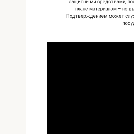
защитными средствами, пос
плане материалом – не вы
Подтверждением может служ
посу