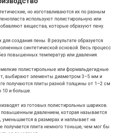
оизводство
тетические, но изготавливаются их по разным
 пенопласта используют полистирольную или
добавляют вещества, которые образуют пену.
для создания пены. В результате образуется
полненных синтетической основой. Весь процесс
без повышенных температур или давления.
я мелкие полистирольные или формальдегидные
ст, выбирают элементы диаметром 3–5 мм и
ге получаются плиты разной толщины от 1–2 см
о 10 и больше.
роизводят из готовых полистирольных шариков.
с повышенным давлением, которая называется
, уменьшается в размерах и наплывает на
е получается плита немного тоньше, чем мог бы