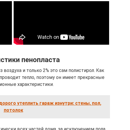
стики пенопласта
 воздуха и только 2% это сам полистирол. Как
 проводит тепло, поэтому он имеет прекрасные
ионные характеристики.
дорого утеплить гараж изнутри: стены, пол,
потолок
ически всех частей дома, за исключением пола.