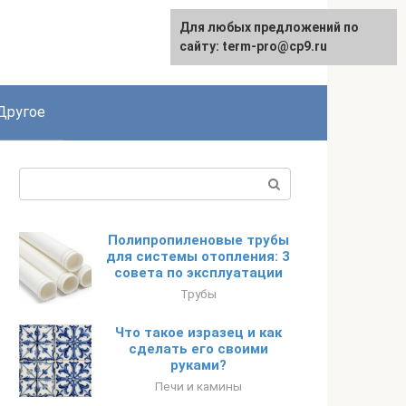
Для любых предложений по
English
сайту: term-pro@cp9.ru
Другое
Поиск:
Полипропиленовые трубы
для системы отопления: 3
совета по эксплуатации
Трубы
Что такое изразец и как
сделать его своими
руками?
Печи и камины