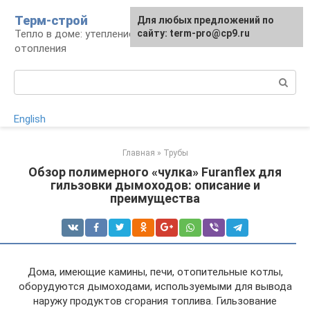
Перейти
Терм-строй
Для любых предложений по
к
Тепло в доме: утепление и устройство
сайту: term-pro@cp9.ru
контенту
отопления
Поиск:
English
Главная
»
Трубы
Обзор полимерного «чулка» Furanflex для
гильзовки дымоходов: описание и
преимущества
Дома, имеющие камины, печи, отопительные котлы,
оборудуются дымоходами, используемыми для вывода
наружу продуктов сгорания топлива. Гильзование