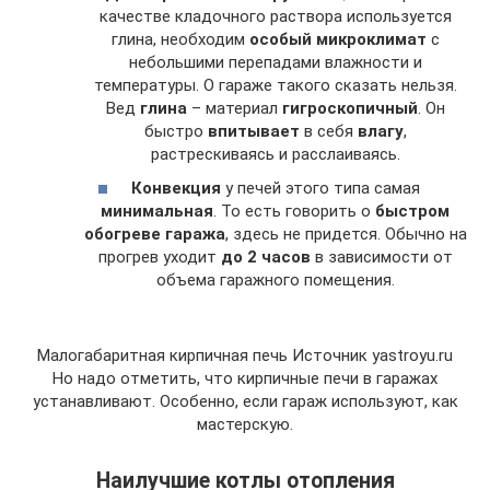
качестве кладочного раствора используется
глина, необходим
особый микроклимат
с
небольшими перепадами влажности и
температуры. О гараже такого сказать нельзя.
Вед
глина
– материал
гигроскопичный
. Он
быстро
впитывает
в себя
влагу
,
растрескиваясь и расслаиваясь.
Конвекция
у печей этого типа самая
минимальная
. То есть говорить о
быстром
обогреве гаража
, здесь не придется. Обычно на
прогрев уходит
до 2 часов
в зависимости от
объема гаражного помещения.
Малогабаритная кирпичная печь Источник yastroyu.ru
Но надо отметить, что кирпичные печи в гаражах
устанавливают. Особенно, если гараж используют, как
мастерскую.
Наилучшие котлы отопления