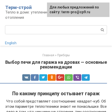
Перейти
Терм-строй
Для любых предложений по
к
Тепло в доме: утепление и устройство
сайту: term-pro@cp9.ru
контенту
отопления
Поиск:
English
Главная
»
Приборы
Выбор печи для гаража на дровах — основные
рекомендации
По какому принципу остывает гараж
Что собой представляет соотношение: квадрат-куб. Об
этом параметре теплотехники знают не понаслышке. Все
дело в том, что чем меньше строение, тем соотношение