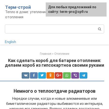
Перейти
Терм-строй
Для любых предложений по
к
Тепло в доме: утепление и устройство
сайту: term-pro@cp9.ru
контенту
отопления
Поиск:
English
Главная
»
Отопление
Как сделать короб для батареи отопления:
делаем короб из гипсокартноа своими руками
Немного о теплоотдаче радиаторов
Нередки случаи, когда и новые алюминиевые или
биметаллические радиаторы выбиваются из интерьера,
нарушая его гармонию. Вопрос отделки достаточно