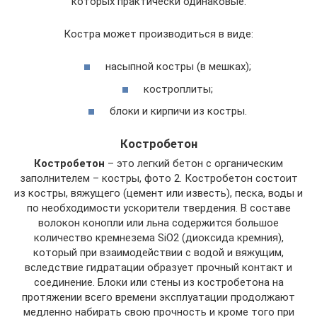
которых практически одинаковые.
Костра может производиться в виде:
насыпной костры (в мешках);
костроплиты;
блоки и кирпичи из костры.
Костробетон
Костробетон
– это легкий бетон с органическим
заполнителем – костры, фото 2. Костробетон состоит
из костры, вяжущего (цемент или известь), песка, воды и
по необходимости ускорители твердения. В составе
волокон конопли или льна содержится большое
количество кремнезема SiO2 (диоксида кремния),
который при взаимодействии с водой и вяжущим,
вследствие гидратации образует прочный контакт и
соединение. Блоки или стены из костробетона на
протяжении всего времени эксплуатации продолжают
медленно набирать свою прочность и кроме того при