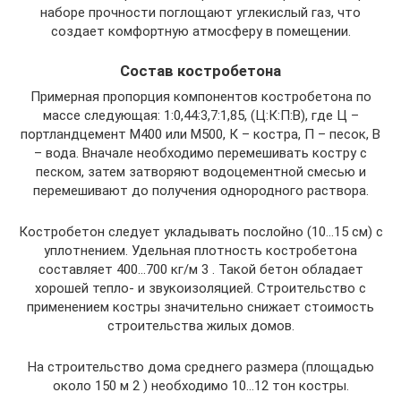
наборе прочности поглощают углекислый газ, что
создает комфортную атмосферу в помещении.
Состав костробетона
Примерная пропорция компонентов костробетона по
массе следующая: 1:0,44:3,7:1,85, (Ц:К:П:В), где Ц –
портландцемент М400 или М500, К – костра, П – песок, В
– вода. Вначале необходимо перемешивать костру с
песком, затем затворяют водоцементной смесью и
перемешивают до получения однородного раствора.
Костробетон следует укладывать послойно (10…15 см) с
уплотнением. Удельная плотность костробетона
составляет 400…700 кг/м 3 . Такой бетон обладает
хорошей тепло- и звукоизоляцией. Строительство с
применением костры значительно снижает стоимость
строительства жилых домов.
На строительство дома среднего размера (площадью
около 150 м 2 ) необходимо 10…12 тон костры.