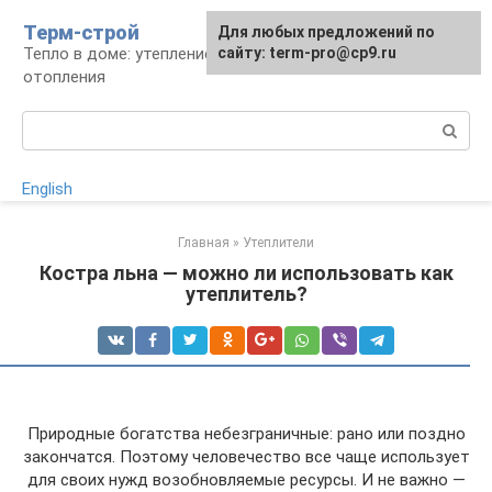
Перейти
Терм-строй
Для любых предложений по
к
Тепло в доме: утепление и устройство
сайту: term-pro@cp9.ru
контенту
отопления
Поиск:
English
Главная
»
Утеплители
Костра льна — можно ли использовать как
утеплитель?
Природные богатства небезграничные: рано или поздно
закончатся. Поэтому человечество все чаще использует
для своих нужд возобновляемые ресурсы. И не важно —