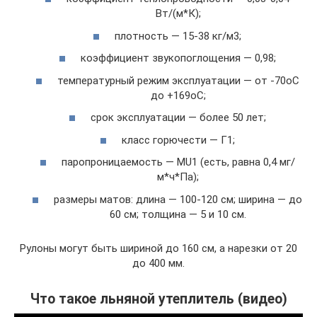
Вт/(м*К);
плотность — 15-38 кг/м3;
коэффициент звукопоглощения — 0,98;
температурный режим эксплуатации — от -70oС
до +169oС;
срок эксплуатации — более 50 лет;
класс горючести — Г1;
паропроницаемость — MU1 (есть, равна 0,4 мг/
м*ч*Па);
размеры матов: длина — 100-120 см; ширина — до
60 см; толщина — 5 и 10 см.
Рулоны могут быть шириной до 160 см, а нарезки от 20
до 400 мм.
Что такое льняной утеплитель (видео)