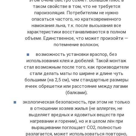
этом очень быстро сохнет. Большой плюс в
таком свойстве в том, что не требуется
пароизоляция. Потребителям не нужно
опасаться частого, но кратковременного
намокания льна, т.к. после высыхания все
характеристики восстанавливаются в полном
объеме. Единственное, что может произойти —
потемнение волокон;
возможность установки враспор, без
использования клея и дюбелей. Такой монтаж
стал возможным после того, как производители
стали делать маты по ширине и длине чуть
большими (на 2,5 см), чем стандартные размеры
ячеек обрешетки или расстояние между лагами
(балками);
экологическая безопасность, при этом не только
в отношении хозяев жилья (не аллерген, не
выделяет вредных и ядовитых веществ при
нагревании и горении), но и в целом лён при
выращивании поглощает СО2, полностью
разлагается, может использоваться повторно,