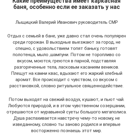
Какие преимущества имеет каркасная
баня, особенно если ее заказать у нас
Лыщицкий Валерий Иванович руководитель СМР
Отдых с семьей в бане, уже давно стал очень популярен
среди горожан. В выходные выезжают за город, не
спешно, с удовольствием топят баньку, готовят
полотенца, мыло ,шампуни. Потом не торопливо со
вкусом, моются, греются в парной, подставляя
разгоряченные тела, ласковым касаниям веников.
Плещут на камни квас, вдыхают его жаркий хлебный
аромат. Все происходит с чувством, со вкусом с
расстановкой, словно ритуальное священнодействие.
Потом выходят на свежий воздух, кушают, и пьют чай.
Любуются природой, и в этом чувственном созерцании,
отрешаются от муравьиной суеты большого мегаполиса.
Душа распахивается навстречу чему-то новому, не
изведанному, словно ты заново родился и впервые
восторженно познаешь этот мир.