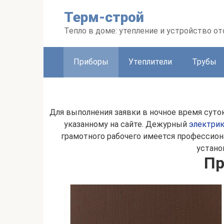
Перейти
Терм-строй
к
контенту
Тепло в доме: утепление и устройство о
Приборы
Утеплители
Трубы
Для выполнения заявки в ночное время суто
указанному на сайте. Дежурный
электри
грамотного рабочего имеется профессион
устано
Пр