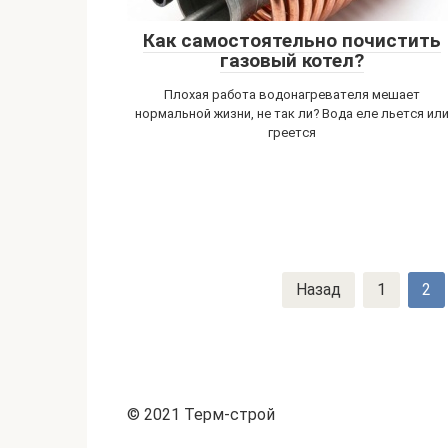
Как самостоятельно почистить
газовый котел?
Плохая работа водонагревателя мешает
нормальной жизни, не так ли? Вода еле льется ил
греется
Навигация
Назад
1
2
по
записям
© 2021 Терм-строй