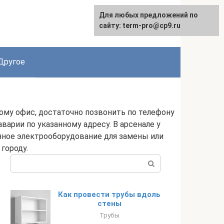
Для любых предложений по
English
сайту: term-pro@cp9.ru
Другое
ому офис, достаточно позвонить по телефону
варии по указанному адресу. В арсенале у
нное электрооборудование для замены или
городу.
Поиск:
Как провести трубы вдоль
стены
Трубы