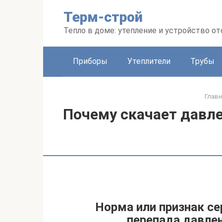
Перейти
Терм-строй
к
контенту
Тепло в доме: утепление и устройство о
Приборы
Утеплители
Трубы
Главн
Почему скачает давле
Норма или признак с
перепада давлен