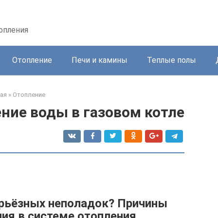
топления
Отопление
Печи и камины
Теплые полы
ая
»
Отопление
ние воды в газовом котле
ерьёзных неполадок? Причины
ия в системе отопления