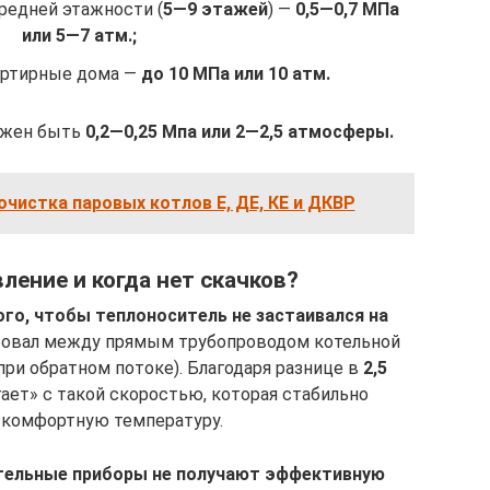
редней этажности (
5—9 этажей
) —
0,5—0,7 МПа
или 5—7 атм.;
ртирные дома —
до 10 МПа или 10 атм.
лжен быть
0,2—0,25 Мпа или 2—2,5 атмосферы.
чистка паровых котлов Е, ДЕ, КЕ и ДКВР
ление и когда нет скачков?
ого, чтобы теплоноситель не застаивался на
ировал между прямым трубопроводом котельной
(при обратном потоке). Благодаря разнице в
2,5
гает» с такой скоростью, которая стабильно
комфортную температуру.
тельные приборы не получают эффективную