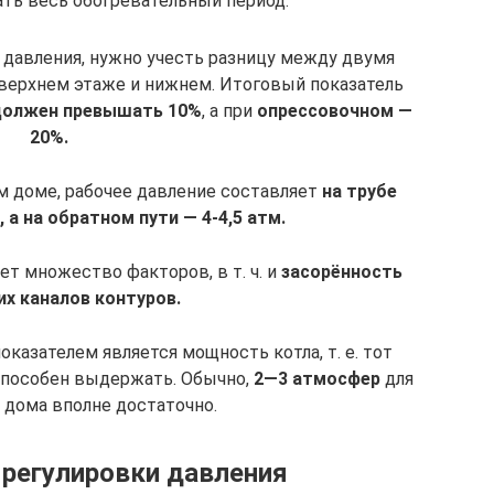
ть весь обогревательный период.
 давления, нужно учесть разницу между двумя
 верхнем этаже и нижнем. Итоговый показатель
должен превышать 10%
, а при
опрессовочном —
20%.
м доме, рабочее давление составляет
на трубе
 а на обратном пути — 4-4,5 атм.
ет множество факторов, в т. ч. и
засорённость
их каналов контуров.
казателем является мощность котла, т. е. тот
 способен выдержать. Обычно,
2—3 атмосфер
для
 дома вполне достаточно.
 регулировки давления