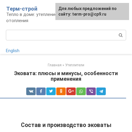
Перейти
Терм-строй
Для любых предложений по
к
Тепло в доме: утепление и устройство
сайту: term-pro@cp9.ru
контенту
отопления
Поиск:
English
Главная
»
Утеплители
Эковата: плюсы и минусы, особенности
применения
Состав и производство эковаты